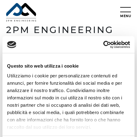
M
E
N
U
2PM ENGINEERING
Registered office: Via Monte Rocchetta 61, 00139,
Roma (RM), Italy
Operational headquarters: Viale Pola 6, 00198,
Roma (RM), Italy
Questo sito web utilizza i cookie
Utilizziamo i cookie per personalizzare contenuti ed
annunci, per fornire funzionalità dei social media e per
Email:
info@2pmengineering.com
analizzare il nostro traffico. Condividiamo inoltre
Paolo:
+39 328 88.76.266
informazioni sul modo in cui utilizza il nostro sito con i
nostri partner che si occupano di analisi dei dati web,
Pietro:
+39 348 85.72.908
pubblicità e social media, i quali potrebbero combinarle
con altre informazioni che ha fornito loro o che hanno
raccolto dal suo utilizzo dei loro servizi.
Need help?