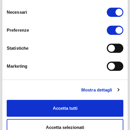
Selezione
Contact us .
Necessari
del
We are ready to answer all your questions..
consenso
Preferenze
Name
Statistiche
Telephone
Marketing
Email
Mostra dettagli
Message
Accetta tutti
Accetta selezionati